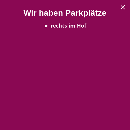
Wir haben Parkplätze
► rechts im Hof
Tischdekoration Blütenkugeln
Du bist hier:
Startseite
/
Tischschmuck
/
Tischdekoration Blütenkugeln